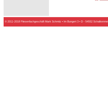
© 2011-2018 Fliesenfachgeschäft Mark Schmitz • Im Bungert 3 • D - 54552 Schalkenmeh