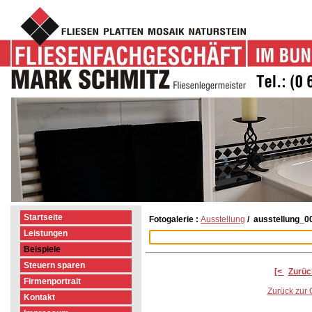
Startseite
Fotogalerie :
Ausstellung
/ ausstellung_00
Leistungen
Beispiele
Steuern sparen
[<
Zurüc
Firmenportrait
Zurück zur 
Kontakt